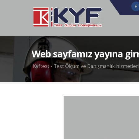
Web sayfamız yayına girm
Kyftest - Test Ölçüm ve Danışmanlık hizmetleri