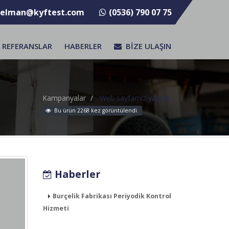
selman@kyftest.com
(0536) 790 07 75
REFERANSLAR
HABERLER
BİZE ULAŞIN
Kampanyalar
Web sayfamız yayına ..
Bu ürün 2268 kez görüntülendi.
Haberler
Burçelik Fabrikası Periyodik Kontrol
Hizmeti