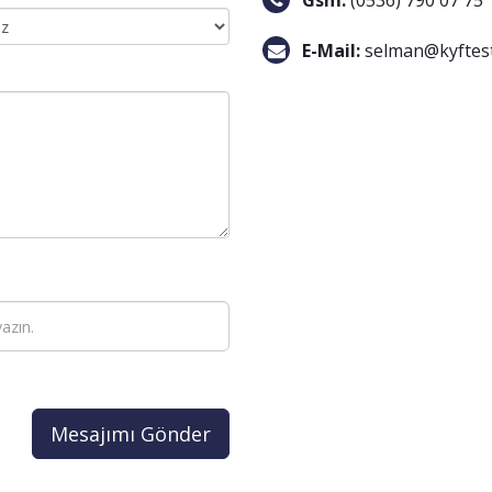
Gsm:
(0536) 790 07 75
E-Mail:
selman@kyftes