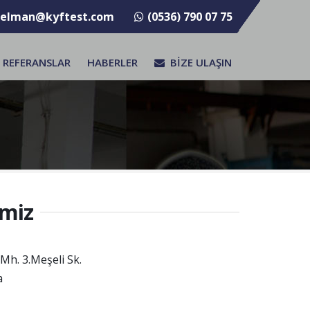
selman@kyftest.com
(0536) 790 07 75
REFERANSLAR
HABERLER
BİZE ULAŞIN
imiz
h. 3.Meşeli Sk.
a